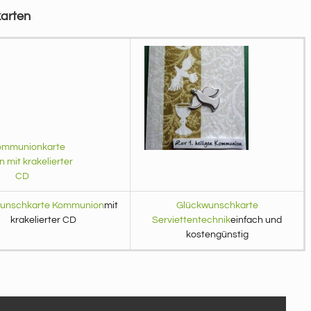
karten
unschkarte Kommunion
mit
Glückwunschkarte
krakelierter CD
Serviettentechnik
einfach und
kostengünstig