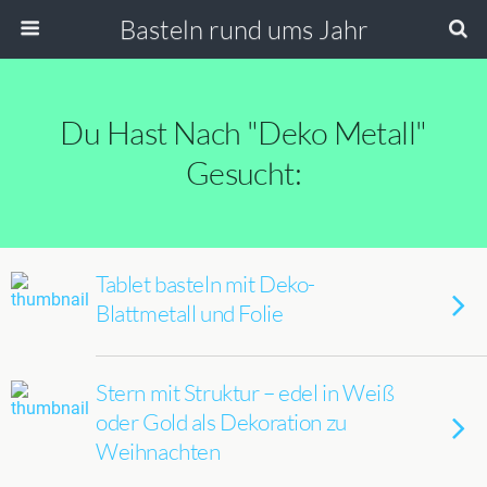
Basteln rund ums Jahr
Du Hast Nach "Deko Metall"
Gesucht:
Tablet basteln mit Deko-
Blattmetall und Folie
Stern mit Struktur – edel in Weiß
oder Gold als Dekoration zu
Weihnachten