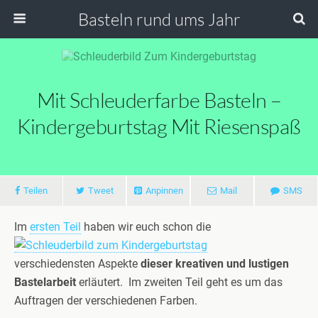
Basteln rund ums Jahr
Mit Schleuderfarbe Basteln –
Kindergeburtstag Mit Riesenspaß
Teilen
Tweet
Anpinnen
Mail
SMS
Im
ersten Teil
haben wir euch schon die
verschiedensten Aspekte
dieser kreativen und lustigen
Bastelarbeit
erläutert. Im zweiten Teil geht es um das
Auftragen der verschiedenen Farben.