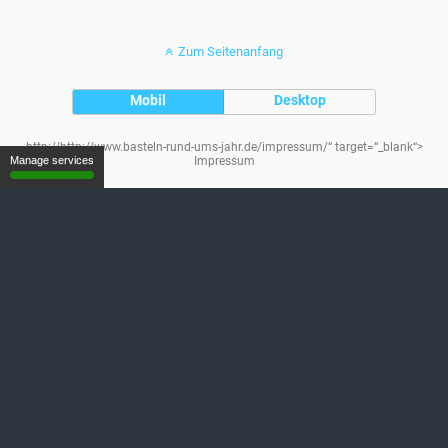
Zum Seitenanfang
Mobil
Desktop
http://http://www.basteln-rund-ums-jahr.de/impressum/“ target=“_blank“>
Manage services
Impressum