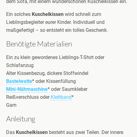
dem Sofa, mit einem wunderschönen Kuschelkissen ein.
Ein solches
Kuschelkissen
wird schnell zum
Lieblingsbegleiter eurer Kinder. Individuell und
maßgefertigt – so entsteht ein tolles Geschenk.
Benötigte Materialien
Ein zu klein gewordenes Lieblings-T-Shirt oder
Schlafanzug
Alter Kissenbezug, dickere Stoffwindel
Bastelwatte
*
oder Kissenfüllung
Mini-Nähmaschine
*
oder Saumkleber
Reißverschluss oder
Klettband
*
Garn
Anleitung
Das
Kuschelkissen
besteht aus zwei Teilen. Der innere