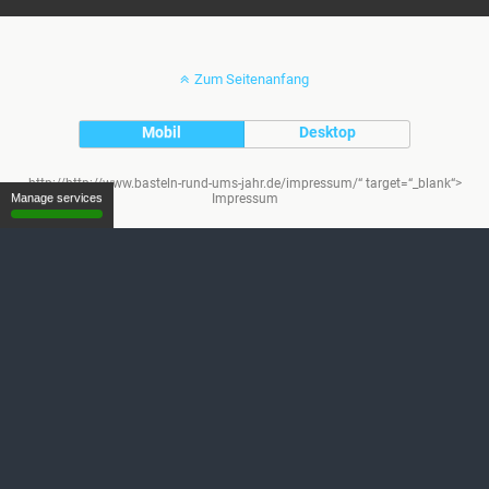
Zum Seitenanfang
Mobil
Desktop
http://http://www.basteln-rund-ums-jahr.de/impressum/“ target=“_blank“>
Manage services
Impressum