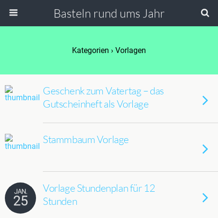
Basteln rund ums Jahr
Kategorien ›
Vorlagen
Geschenk zum Vatertag – das
Gutscheinheft als Vorlage
Stammbaum Vorlage
Vorlage Stundenplan für 12
JAN.
25
Stunden