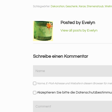
Schlagwörter:
Dekoration
,
Geschenk
,
Kerze
,
Sternenstaub
,
Weih
Posted by Evelyn
View all posts by Evelyn
Schreibe einen Kommentar
Name, E-Mail-Adresse und Website in diesem Browser für m
Akzeptieren Sie bitte die Datenschutzbestimmu