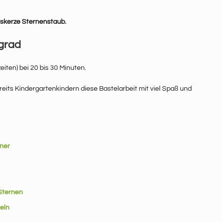
skerze Sternenstaub.
grad
iten) bei 20 bis 30 Minuten.
reits Kindergartenkindern diese Bastelarbeit mit viel Spaß und
iner
 Sternen
eln