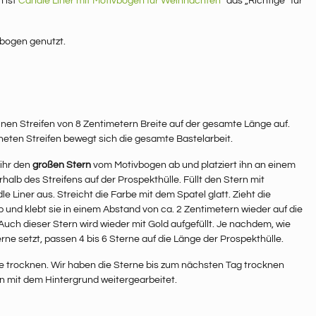
n ist
Candle Liner mit Motivbogen für Weihnachten
* das „Richtige“ für
bogen genutzt.
inen Streifen von 8 Zentimetern Breite auf der gesamte Länge auf.
hneten Streifen bewegt sich die gesamte Bastelarbeit.
 ihr den
großen Stern
vom Motivbogen ab und platziert ihn an einem
halb des Streifens auf der Prospekthülle. Füllt den Stern mit
 Liner aus. Streicht die Farbe mit dem Spatel glatt. Zieht die
 und klebt sie in einem Abstand von ca. 2 Zentimetern wieder auf die
Auch dieser Stern wird wieder mit Gold aufgefüllt. Je nachdem, wie
terne setzt, passen 4 bis 6 Sterne auf die Länge der Prospekthülle.
ne trocknen. Wir haben die Sterne bis zum nächsten Tag trocknen
n mit dem Hintergrund weitergearbeitet.