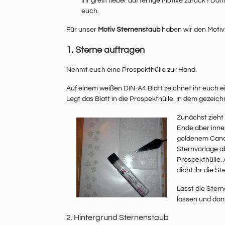
Ihr greift lieber auf fertige Motive zurück? Dan
euch.
Für unser
Motiv Sternenstaub
haben wir den Motiv
1. Sterne auftragen
Nehmt euch eine Prospekthülle zur Hand.
Auf einem weißen DIN-A4 Blatt zeichnet ihr euch e
Legt das Blatt in die Prospekthülle. In dem gezeic
Zunächst zieht
Ende aber inner
goldenem Candle
Sternvorlage ab
Prospekthülle. 
dicht ihr die S
Lasst die Ster
lassen und dan
2. Hintergrund Sternenstaub