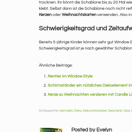
trocknen. Ihr könnt die Schablone bis zu 20 Mal w
klebt. Selbst dann ist die Schablone noch nicht rei
Kerzen
oder
Weihnachtskarten
verwenden. Also in
Schwierigkeitsgrad und Zeitauf
Bereits 5-jährige Kinder können sehr gut Window S
Schwierigkeitsgrad ist je nach gewählter Schablon
Ähnliche Beiträge:
Rentier im Window Style
Schirmständer ein nützliches Dekoelement i
Kerze zu Weihnachten verzieren mit Candle L
Schlagwörter:
bemalen
,
Deko
,
Dekorationsidee
,
Geschenk
,
Glas
,
Posted by Evelyn