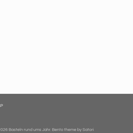
AP
026 Basteln rund ums Jahr. Bento theme by Satori