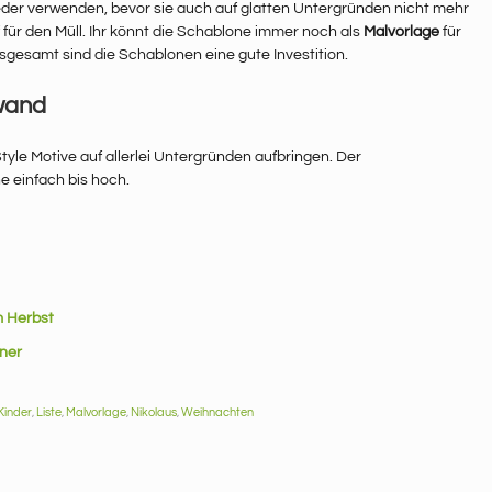
ieder verwenden, bevor sie auch auf glatten Untergründen nicht mehr
f für den Müll. Ihr könnt die Schablone immer noch als
Malvorlage
für
sgesamt sind die Schablonen eine gute Investition.
wand
tyle Motive auf allerlei Untergründen aufbringen. Der
e einfach bis hoch.
m Herbst
iner
Kinder
,
Liste
,
Malvorlage
,
Nikolaus
,
Weihnachten