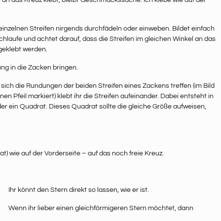
n an das Kreuz klebt, bleibt Geschmackssache. Ich klebe wie auf der
 einzelnen Streifen nirgends durchfädeln oder einweben. Bildet einfach
chlaufe und achtet darauf, dass die Streifen im gleichen Winkel an das
geklebt werden.
g in die Zacken bringen.
sich die Rundungen der beiden Streifen eines Zackens treffen (im Bild
en Pfeil markiert) klebt ihr die Streifen aufeinander. Dabei entsteht in
der ein Quadrat. Dieses Quadrat sollte die gleiche Größe aufweisen,
) wie auf der Vorderseite – auf das noch freie Kreuz.
Ihr könnt den Stern direkt so lassen, wie er ist.
Wenn ihr lieber einen gleichförmigeren Stern möchtet, dann