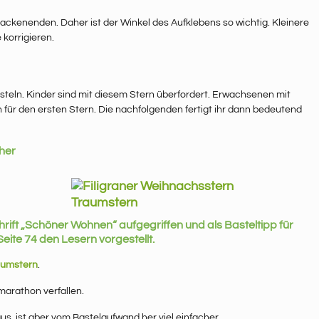
Zackenenden. Daher ist der Winkel des Aufklebens so wichtig. Kleinere
 korrigieren.
steln. Kinder sind mit diesem Stern überfordert. Erwachsenen mit
ür den ersten Stern. Die nachfolgenden fertigt ihr dann bedeutend
cher
hrift „Schöner Wohnen“ aufgegriffen und als Basteltipp für
ite 74 den Lesern vorgestellt.
aumstern
.
marathon verfallen.
us, ist aber vom Bastelaufwand her viel einfacher.